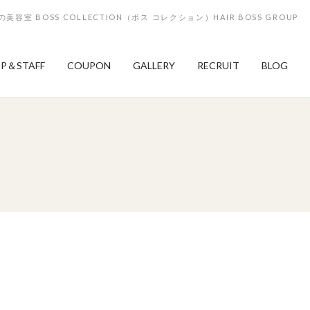
の美容室 BOSS COLLECTION（ボス コレクション）HAIR BOSS GROUP
P＆STAFF
COUPON
GALLERY
RECRUIT
BLOG