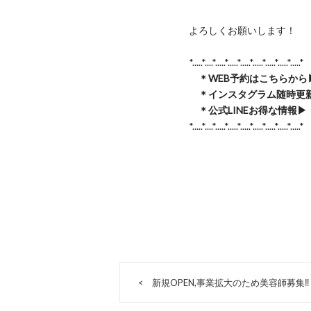
よろしくお願いします！
*.....*....*.....*.....*.....*.....*.....*.....*.....*
＊
WEB予約はこちらから▶
＊
インスタグラム随時更新
＊
公式LINEお得な情報▶︎
*.....*....*.....*.....*.....*.....*.....*.....*.....*
新規OPEN,事業拡大のため美容師募集‼︎